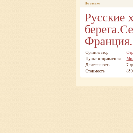
По заявке
Русские 
берега.С
Франция.
Организатор
Отр
Пункт отправления
Ми
Длительность
7 д
Стоимость
650