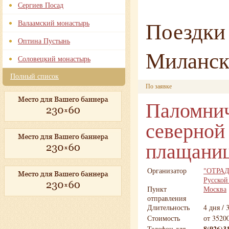
Сергиев Посад
Поездки 
Валаамский монастырь
Оптина Пустынь
Миланск
Соловецкий монастырь
Полный список
По заявке
Паломнич
северной
плащаницу
Организатор
"ОТРАДА
Русской
Пункт
Москва
отправления
Длительность
4 дня / 
Стоимость
от 3520
8(926)3
Телефон для