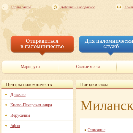
Карта сайта
Добавить в избранное
Конт
Маршруты
Святые места
Центры паломничеств
Поездки сюда
Дивеево
Миланск
Киево-Печерская лавра
Иерусалим
Афон
Описание