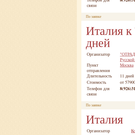
связи
По заявке
Италия к
дней
Организатор
"ОТРАДА
Русской
Пункт
Москва
отправления
Длительность
11 дней
Стоимость
от 5790
8(926)3
Телефон для
связи
По заявке
Италия
Организатор
К