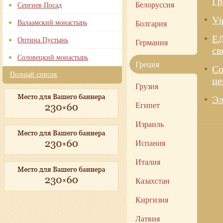
Гр
Белоруссия
Сергиев Посад
Vi
Валаамский монастырь
Болгария
Е
Оптина Пустынь
Германия
св
Соловецкий монастырь
Греция
Со
Полный список
це
Грузия
Эл
Египет
Израиль
Испания
Италия
Казахстан
Киргизия
Латвия