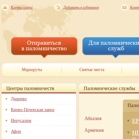
Карта сайта
Добавить в избранное
Конт
Маршруты
Святые места
Центры паломничеств
Паломнические службы
Дивеево
Пало
Киево-Печерская лавра
Абхазия
EP
Иерусалим
Армения
Афон
HI