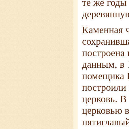
те же годы
деревянну
Каменная ч
сохранивша
построена в
данным, в 
помещика 
построили
церковь. В
церковью в
пятиглавы