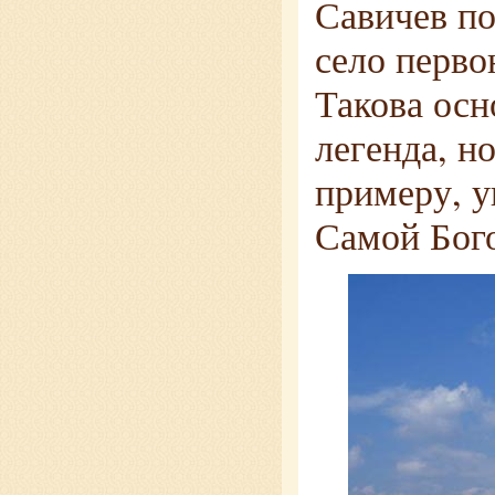
Савичев по
село перво
Такова осн
легенда, н
примеру, у
Самой Бог