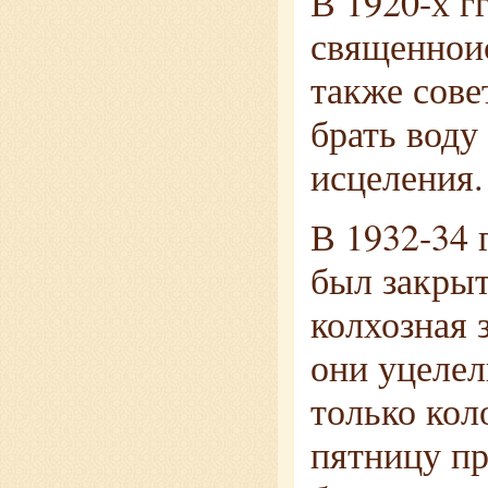
В 1920-х г
священнои
также сове
брать воду
исцеления.
В 1932-34 
был закрыт
колхозная 
они уцелел
только кол
пятницу пр