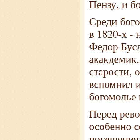
Пензу, и б
Среди бог
в 1820-х -
Федор Бус
акакдемик. 
старости, 
вспомнил и
богомолье 
Перед рево
особенно с
посещения 