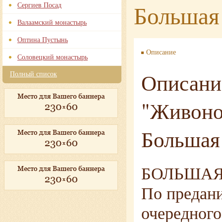
Большая
Сергиев Посад
Валаамский монастырь
Оптина Пустынь
Описание
Соловецкий монастырь
Описани
Полный список
"Живоно
Большая
БОЛЬШАЯ 
По предани
очередного