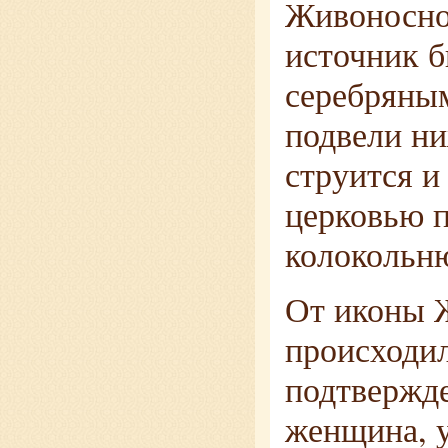
Живоносног
источник б
серебряным
подвели ни
струится и
церковью 
колокольн
От иконы 
происходил
подтвержде
женщина, у