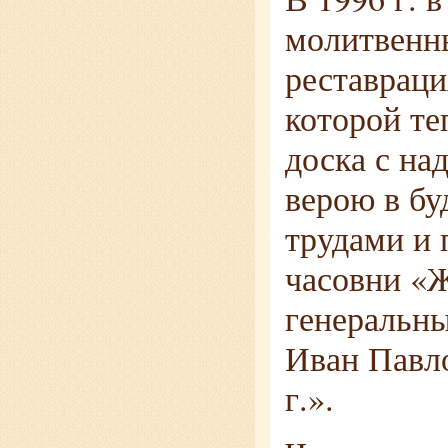
молитвенны
реставраци
которой те
доска с на
верою в бу
трудами и 
часовни «
генеральн
Иван Павло
г.».