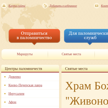
Карта сайта
Добавить в избранное
Конт
Маршруты
Святые места
Центры паломничеств
Святые места
Дивеево
Храм Бо
Киево-Печерская лавра
Иерусалим
"Живоно
Афон