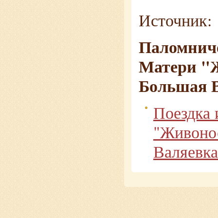
Источни
Паломниче
Матери "Ж
Большая 
Поездка 
"Живонос
Валяевка