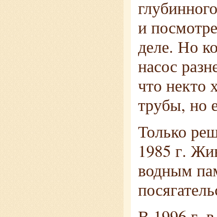
глубинного
и посмотре
деле. Но ко
насос разн
что некто 
трубы, но е
Только ре
1985 г. Жи
водным па
посягатель
В 1996 г. 