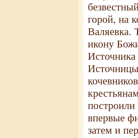
безвестны
горой, на 
Валяевка. 
икону Бож
Источника
Источницы)
кочевников
крестьянам
построили 
впервые фи
затем и пе