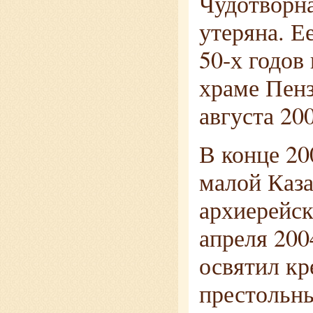
Чудотворна
утеряна. Е
50-х годов
храме Пенз
августа 200
В конце 20
малой Каза
архиерейск
апреля 200
освятил кр
престольны