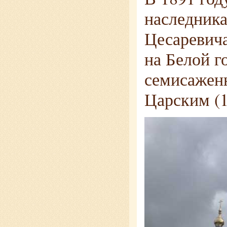
наследника
Цесаревича
на Белой г
семисаженн
Царским (1