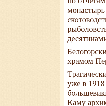
по отчётам
монастырь
скотоводст
рыболовств
десятинами
Белогорск
храмом Пе
Трагически
уже в 1918 
большевики
Каму архим