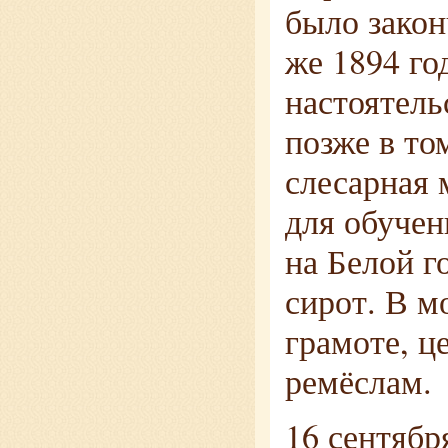
было закон
же 1894 го
настоятель
позже в то
слесарная 
для обучен
на Белой г
сирот. В м
грамоте, ц
ремёслам.
16 сентябр