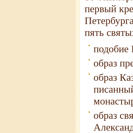
первый кре
Петербурга
пять святы
подобие 
образ пр
образ Ка
писанны
монасты
образ св
Александ