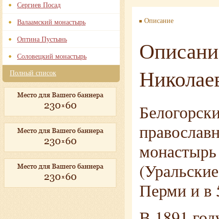
Сергиев Посад
Описание
Валаамский монастырь
Оптина Пустынь
Описани
Соловецкий монастырь
Николае
Полный список
Белогорск
православ
монастырь 
(Уральские
Перми и в 
В 1891 год