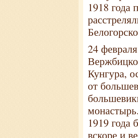
1918 года 
расстрелял
Белогорско
24 февраля
Вержбицко
Кунгура, о
от большев
большевики
монастырь.
1919 года 
вскоре и в