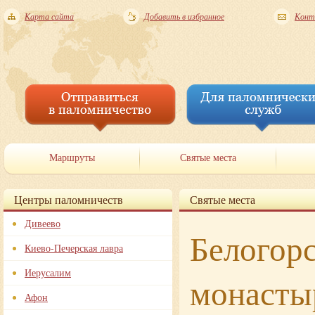
Карта сайта
Добавить в избранное
Конт
Маршруты
Святые места
Центры паломничеств
Святые места
Дивеево
Белогор
Киево-Печерская лавра
Иерусалим
монасты
Афон